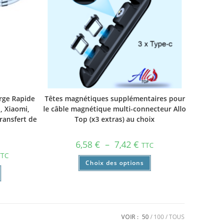
rge Rapide
Têtes magnétiques supplémentaires pour
 Xiaomi,
le câble magnétique multi-connecteur Allo
ransfert de
Top (x3 extras) au choix
6,58
€
–
7,42
€
TTC
TTC
Choix des options
VOIR :
50
100
TOUS