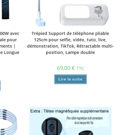
100W avec
Trépied Support de téléphone pliable
ale pour
125cm pour selfie, vidéo, tuto, live,
ements |
démonstration, TikTok, Rétractable multi-
rie Longue
position, Lampe double
69,00
€
TTC
Lire la suite