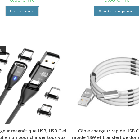
Lire la suite
Ajouter au panier
SÉ
rgeur magnétique USB, USB C et
Câble chargeur rapide USB C
ut en un pour charger tous vos
rapide 18W et transfert de don