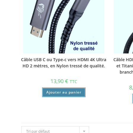
Câble USB C ou Type-c vers HDMI 4K Ultra
Câble HDM
HD 2 mètres, en Nylon tressé de qualité.
et Titan
branch
13,90
€
TTC
8
Ajouter au panier
Tri par défaut