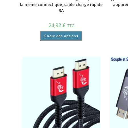
la même connectique, câble charge rapide
apparei
3A
24,92
€
TTC
Choix des options