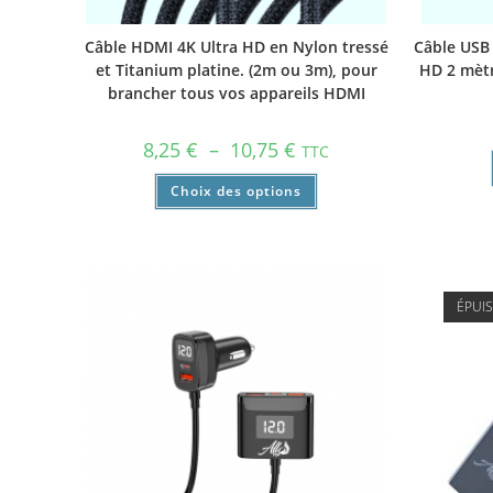
Câble HDMI 4K Ultra HD en Nylon tressé
Câble USB 
et Titanium platine. (2m ou 3m), pour
HD 2 mètr
brancher tous vos appareils HDMI
8,25
€
–
10,75
€
TTC
Choix des options
ÉPUI