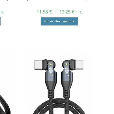
11,58
€
–
13,25
€
TTC
TTC
Choix des options