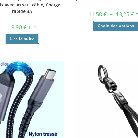
ls avec un seul câble, Charge
rapide 3A
11,58
€
–
13,25
€
Choix des options
19,90
€
TTC
Lire la suite