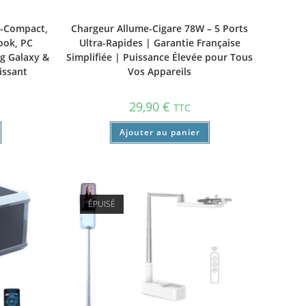
a-Compact,
Chargeur Allume-Cigare 78W – 5 Ports
ook, PC
Ultra-Rapides | Garantie Française
ng Galaxy &
Simplifiée | Puissance Élevée pour Tous
issant
Vos Appareils
29,90
€
TTC
Ajouter au panier
ÉPUISÉ