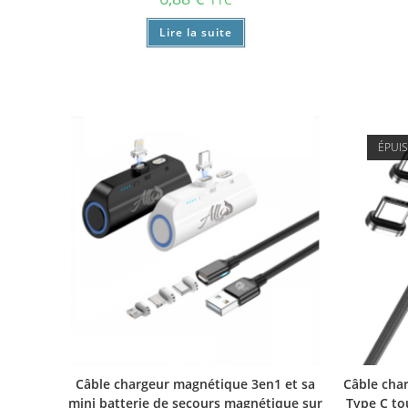
Lire la suite
ÉPUI
Câble chargeur magnétique 3en1 et sa
Câble cha
mini batterie de secours magnétique sur
Type C to