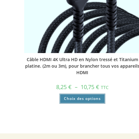
Câble HDMI 4K Ultra HD en Nylon tressé et Titanium
platine. (2m ou 3m), pour brancher tous vos appareil
HDMI
8,25
€
–
10,75
€
TTC
Choix des options