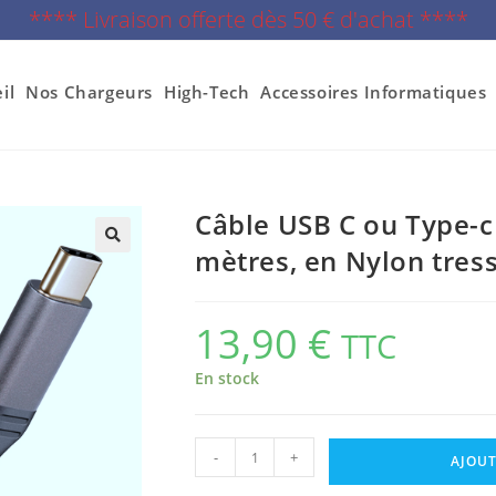
**** Livraison offerte dès 50 € d'achat ****
il
Nos Chargeurs
High-Tech
Accessoires Informatiques
Câble USB C ou Type-c
mètres, en Nylon tress
13,90
€
TTC
En stock
-
+
AJOUT