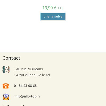
19,90
€
TTC
Lire la suite
Contact
54B rue d’Orléans
94290 Villeneuve le roi
01 84 23 08 68
info@allo-top.fr