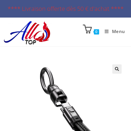
**** Livraison offerte dès 50 € d'achat ****
Menu
0