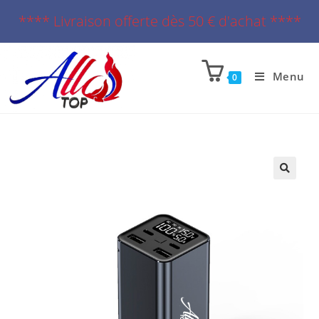
**** Livraison offerte dès 50 € d'achat ****
Menu
0