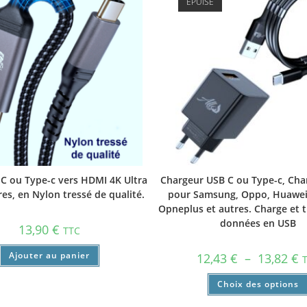
ÉPUISÉ
C ou Type-c vers HDMI 4K Ultra
Chargeur USB C ou Type-c, Cha
es, en Nylon tressé de qualité.
pour Samsung, Oppo, Huawei,
Opneplus et autres. Charge et t
données en USB
13,90
€
TTC
Ajouter au panier
12,43
€
–
13,82
€
Choix des options