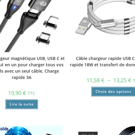
rgeur magnétique USB, USB C et
Câble chargeur rapide USB C
ut en un pour charger tous vos
rapide 18W et transfert de don
ls avec un seul câble, Charge
rapide 3A
11,58
€
–
13,25
€
Choix des options
19,90
€
TTC
Lire la suite