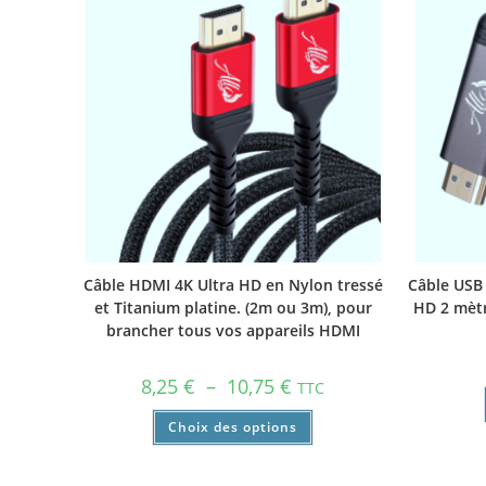
Câble HDMI 4K Ultra HD en Nylon tressé
Câble USB 
et Titanium platine. (2m ou 3m), pour
HD 2 mètr
brancher tous vos appareils HDMI
8,25
€
–
10,75
€
TTC
Choix des options