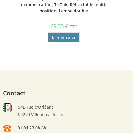
démonstration, TikTok, Rétractable multi-
position, Lampe double
69,00
€
TTC
Lire la suite
Contact
54B rue d’Orléans
94290 Villeneuve le roi
01 84 23 08 68