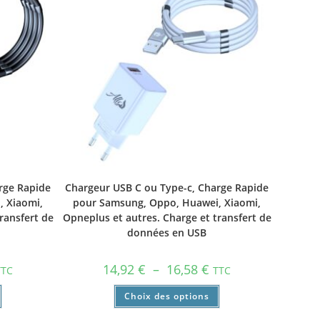
rge Rapide
Chargeur USB C ou Type-c, Charge Rapide
 Xiaomi,
pour Samsung, Oppo, Huawei, Xiaomi,
ransfert de
Opneplus et autres. Charge et transfert de
données en USB
14,92
€
–
16,58
€
TTC
TTC
Choix des options