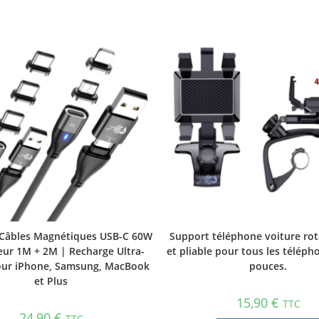
 Câbles Magnétiques USB-C 60W
Support téléphone voiture rota
ur 1M + 2M | Recharge Ultra-
et pliable pour tous les téléph
our iPhone, Samsung, MacBook
pouces.
et Plus
15,90
€
TTC
24,90
€
TTC