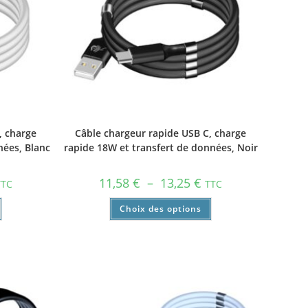
, charge
Câble chargeur rapide USB C, charge
nées, Blanc
rapide 18W et transfert de données, Noir
11,58
€
–
13,25
€
TTC
TTC
Choix des options