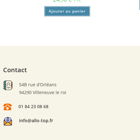
Ajouter au panier
Contact
54B rue d’Orléans
94290 Villeneuve le roi
01 84 23 08 68
info@allo-top.fr