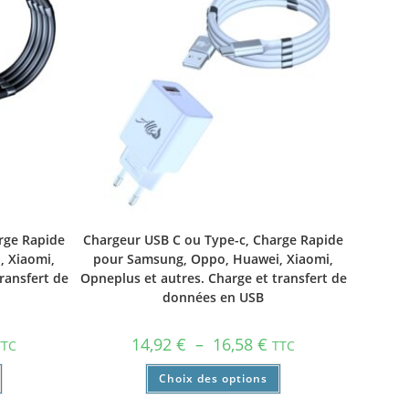
rge Rapide
Chargeur USB C ou Type-c, Charge Rapide
 Xiaomi,
pour Samsung, Oppo, Huawei, Xiaomi,
ransfert de
Opneplus et autres. Charge et transfert de
données en USB
14,92
€
–
16,58
€
TTC
TTC
Choix des options