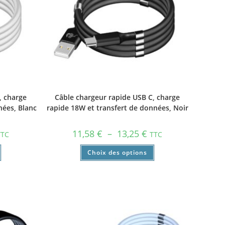
, charge
Câble chargeur rapide USB C, charge
nées, Blanc
rapide 18W et transfert de données, Noir
11,58
€
–
13,25
€
TTC
TTC
Choix des options