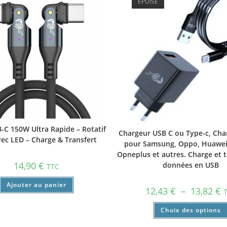
ÉPUISÉ
-C 150W Ultra Rapide – Rotatif
Chargeur USB C ou Type-c, Cha
vec LED – Charge & Transfert
pour Samsung, Oppo, Huawei,
Opneplus et autres. Charge et t
14,90
€
données en USB
TTC
Ajouter au panier
12,43
€
–
13,82
€
Choix des options