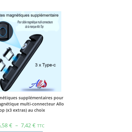
nétiques supplémentaires pour
agnétique multi-connecteur Allo
op (x3 extras) au choix
6,58
€
–
7,42
€
TTC