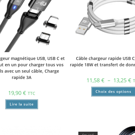
rgeur magnétique USB, USB C et
Câble chargeur rapide USB C
ut en un pour charger tous vos
rapide 18W et transfert de don
ls avec un seul câble, Charge
rapide 3A
11,58
€
–
13,25
€
Choix des options
19,90
€
TTC
Lire la suite