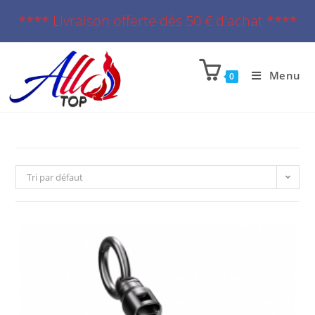
**** Livraison offerte dès 50 € d'achat ****
Menu
0
Tri par défaut