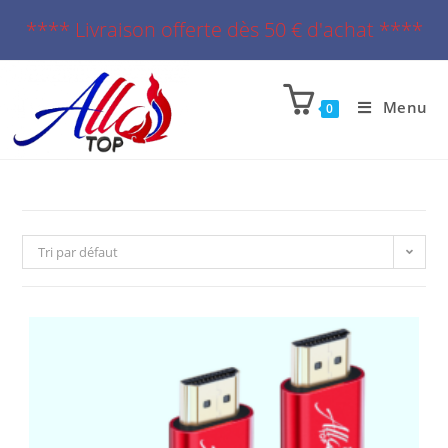
**** Livraison offerte dès 50 € d'achat ****
Menu
0
Tri par défaut