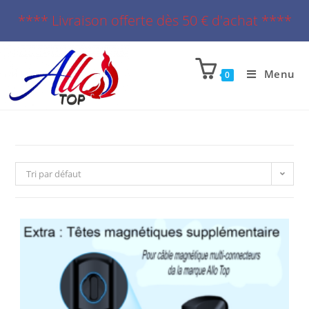
**** Livraison offerte dès 50 € d'achat ****
Menu
0
Tri par défaut