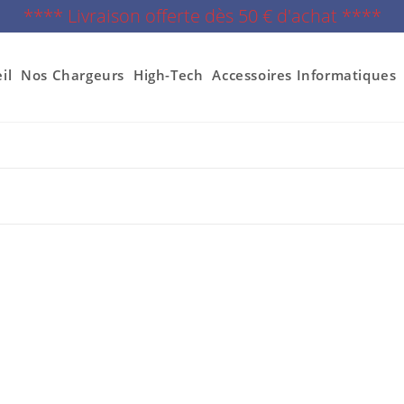
**** Livraison offerte dès 50 € d'achat ****
il
Nos Chargeurs
High-Tech
Accessoires Informatiques